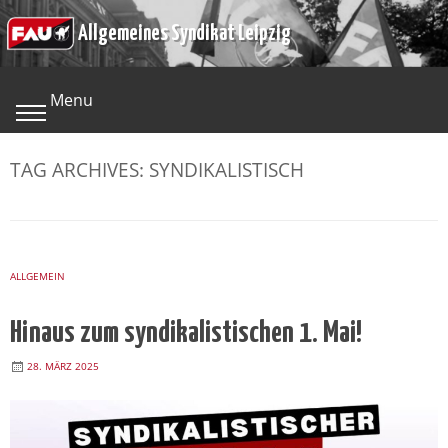
Skip
Allgemeines Syndikat Leipzig
to
content
Menu
TAG ARCHIVES:
SYNDIKALISTISCH
ALLGEMEIN
Hinaus zum syndikalistischen 1. Mai!
28. MÄRZ 2025