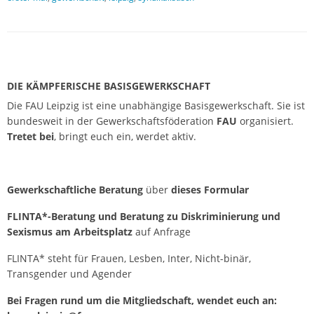
P
o
DIE KÄMPFERISCHE BASISGEWERKSCHAFT
s
Die FAU Leipzig ist eine unabhängige Basisgewerkschaft. Sie ist
bundesweit in der Gewerkschaftsföderation
FAU
organisiert.
t
Tretet bei
, bringt euch ein, werdet aktiv.
N
a
v
Gewerkschaftliche Beratung
über
dieses Formular
i
FLINTA*-Beratung und Beratung zu Diskriminierung und
g
Sexismus am Arbeitsplatz
auf Anfrage
a
FLINTA* steht für Frauen, Lesben, Inter, Nicht-binär,
t
Transgender und Agender
i
o
Bei Fragen rund um die Mitgliedschaft, wendet euch an: