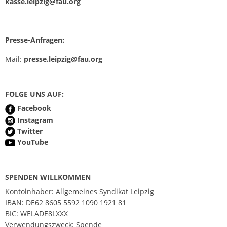
kasse.leipzig@fau.org
n
Presse-Anfragen:
Mail:
presse.leipzig@fau.org
FOLGE UNS AUF:
Facebook
Instagram
Twitter
YouTube
SPENDEN WILLKOMMEN
Kontoinhaber: Allgemeines Syndikat Leipzig
IBAN: DE62 8605 5592 1090 1921 81
BIC: WELADE8LXXX
Verwendungszweck: Spende